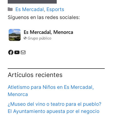
Categorías
Es Mercadal
,
Esports
Síguenos en las redes sociales:
Mercadal Online en Facebook
Mercadal Online en Youtube
Email de contacto
Artículos recientes
Atletismo para Niños en Es Mercadal,
Menorca
¿Museo del vino o teatro para el pueblo?
El Ayuntamiento apuesta por el negocio