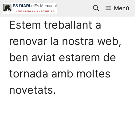
Saltar
Menú
al
contenido
Estem treballant a
renovar la nostra web,
ben aviat estarem de
tornada amb moltes
novetats.