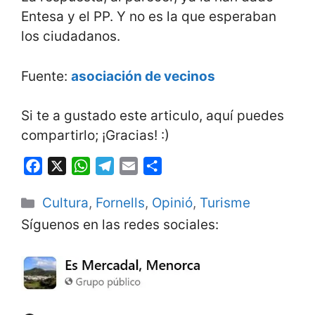
Entesa y el PP. Y no es la que esperaban
los ciudadanos.
Fuente:
asociación de vecinos
Si te a gustado este articulo, aquí puedes
compartirlo; ¡Gracias! :)
F
X
W
T
E
S
a
h
e
m
h
Categorías
Cultura
,
Fornells
,
Opinió
,
Turisme
c
a
l
a
a
e
t
e
i
r
Síguenos en las redes sociales:
b
s
g
l
e
o
A
r
o
p
a
k
p
m