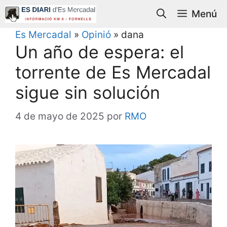
Saltar
Menú
al
contenido
Es Mercadal
»
Opinió
»
dana
Un año de espera: el
torrente de Es Mercadal
sigue sin solución
4 de mayo de 2025
por
RMO