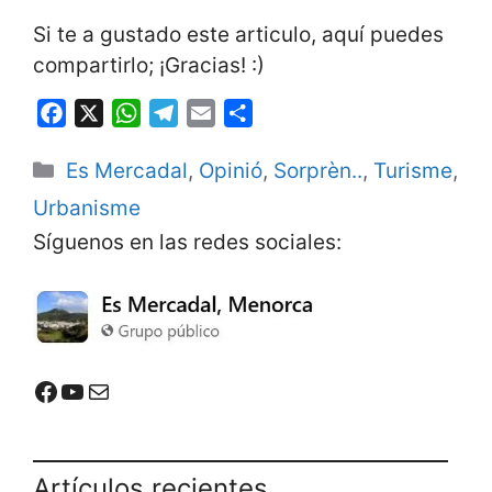
Si te a gustado este articulo, aquí puedes
compartirlo; ¡Gracias! :)
F
X
W
T
E
S
a
h
e
m
h
Categorías
Es Mercadal
,
Opinió
,
Sorprèn..
,
Turisme
,
c
a
l
a
a
e
t
e
i
r
Urbanisme
b
s
g
l
e
Síguenos en las redes sociales:
o
A
r
o
p
a
k
p
m
Mercadal Online en Facebook
Mercadal Online en Youtube
Email de contacto
Artículos recientes