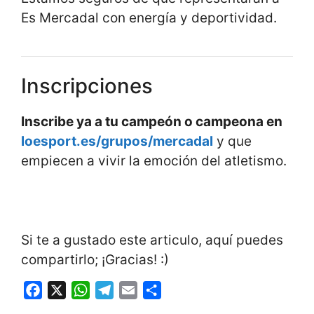
Es Mercadal con energía y deportividad.
Inscripciones
Inscribe ya a tu campeón o campeona en
loesport.es/grupos/mercadal
y que
empiecen a vivir la emoción del atletismo.
Si te a gustado este articulo, aquí puedes
compartirlo; ¡Gracias! :)
F
X
W
T
E
S
a
h
e
m
h