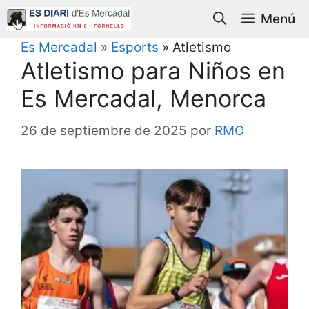
Saltar
Menú
al
contenido
Es Mercadal
»
Esports
»
Atletismo
Atletismo para Niños en
Es Mercadal, Menorca
26 de septiembre de 2025
por
RMO