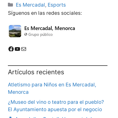
Categorías
Es Mercadal
,
Esports
c
a
l
a
a
e
t
e
i
r
Síguenos en las redes sociales:
b
s
g
l
e
o
A
r
o
p
a
k
p
m
Mercadal Online en Facebook
Mercadal Online en Youtube
Email de contacto
Artículos recientes
Atletismo para Niños en Es Mercadal,
Menorca
¿Museo del vino o teatro para el pueblo?
El Ayuntamiento apuesta por el negocio