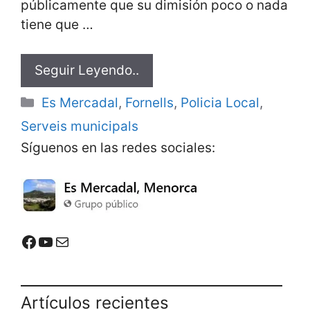
públicamente que su dimisión poco o nada
tiene que …
Seguir Leyendo..
Categorías
Es Mercadal
,
Fornells
,
Policia Local
,
Serveis municipals
Síguenos en las redes sociales:
Mercadal Online en Facebook
Mercadal Online en Youtube
Email de contacto
Artículos recientes