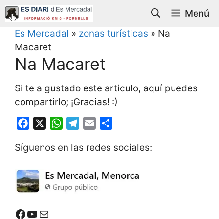
Saltar
Menú
al
contenido
Es Mercadal
»
zonas turísticas
»
Na
Macaret
Na Macaret
Si te a gustado este articulo, aquí puedes
compartirlo; ¡Gracias! :)
F
X
W
T
E
S
a
h
e
m
h
Síguenos en las redes sociales:
c
a
l
a
a
e
t
e
i
r
b
s
g
l
e
o
A
r
o
p
a
Mercadal Online en Facebook
Mercadal Online en Youtube
Email de contacto
k
p
m