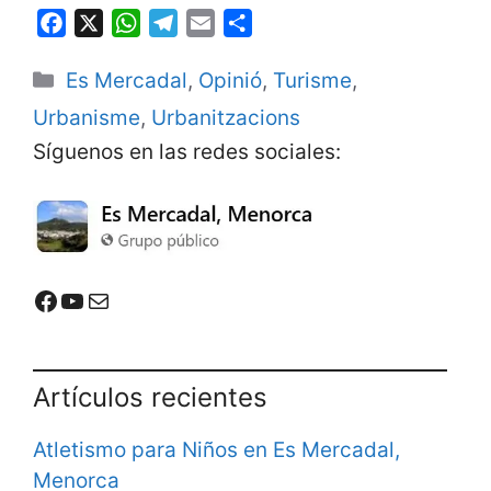
F
X
W
T
E
S
a
h
e
m
h
Categorías
Es Mercadal
,
Opinió
,
Turisme
,
c
a
l
a
a
e
t
e
i
r
Urbanisme
,
Urbanitzacions
b
s
g
l
e
Síguenos en las redes sociales:
o
A
r
o
p
a
k
p
m
Mercadal Online en Facebook
Mercadal Online en Youtube
Email de contacto
Artículos recientes
Atletismo para Niños en Es Mercadal,
Menorca