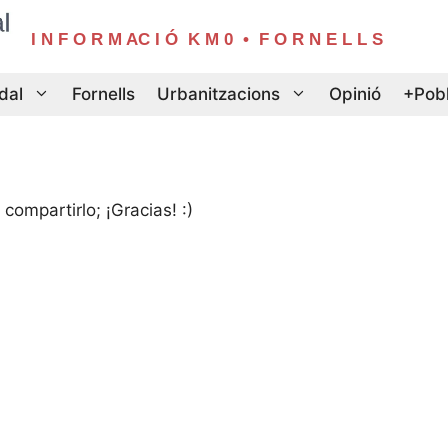
I N F O R M AC I Ó  K M 0  •  F O R N E L L S
dal
Fornells
Urbanitzacions
Opinió
+Pob
compartirlo; ¡Gracias! :)