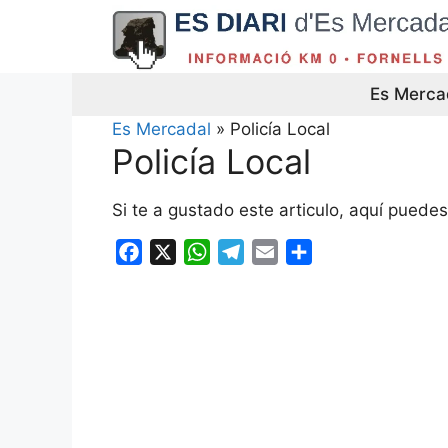
Saltar
al
contenido
Es Merca
Es Mercadal
»
Policía Local
Policía Local
Si te a gustado este articulo, aquí puedes 
F
X
W
T
E
S
a
h
e
m
h
c
a
l
a
a
e
t
e
i
r
b
s
g
l
e
o
A
r
o
p
a
k
p
m