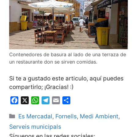
Contenedores de basura al lado de una terraza de
un restaurante don se sirven comidas.
Si te a gustado este articulo, aquí puedes
compartirlo; ¡Gracias! :)
F
X
W
T
E
S
a
h
e
m
h
Categorías
Es Mercadal
,
Fornells
,
Medi Ambient
,
c
a
l
a
a
e
t
e
i
r
Serveis municipals
b
s
g
l
e
Síguenos en las redes sociales: