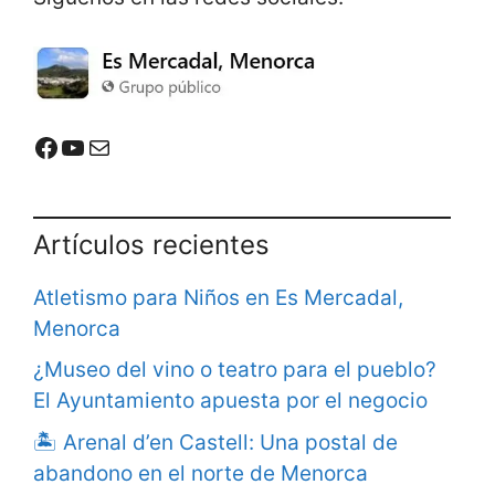
o
A
r
o
p
a
k
p
m
Mercadal Online en Facebook
Mercadal Online en Youtube
Email de contacto
Artículos recientes
Atletismo para Niños en Es Mercadal,
Menorca
¿Museo del vino o teatro para el pueblo?
El Ayuntamiento apuesta por el negocio
🏝️ Arenal d’en Castell: Una postal de
abandono en el norte de Menorca